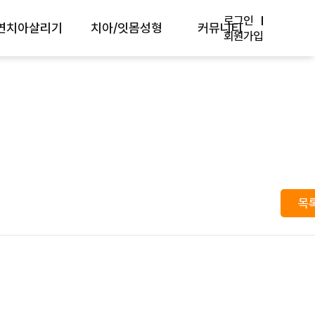
로그인
연치아살리기
치아/잇몸성형
커뮤니티
회원가입
세현미경 센터
최소삭제 라미네이트
방송 Media
경치료/재신경치료
앞니 브릿지
학회/논문
근단절제술
벌어진 치아
원내소식
아재식술
치아미백
자주 묻는 질문
몸치료
치은절제술
치료사례
목
치치료
핀홀 잇몸이식수술
환자분들의 생생후기
랑니발치
입술 재배치술
온라인상담
잇몸미백
카톡상담