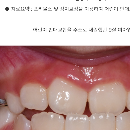
틀니
치아중심선 비대칭
● 치료요약 : 프리올소 및 장치교정을 이용하여 어린이 반대교
부분교정
혜택
재교정
어린이 반대교합을 주소로 내원했던 9살 여아