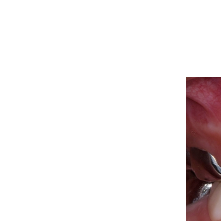
의식하 진정요법
전체틀니/부분
비급여 진료보증제
임플란트틀니
65세이상 보험