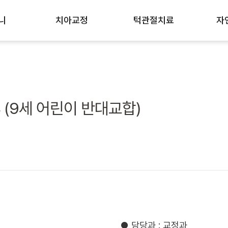
니
치아교정
턱관절치료
자
우
치아교정 노하우
턱관절치료 노하우
미
인비절라인 교정
개방교합 턱관절교정
신
i-Reset)
교정장치 종류
턱관절장애 진행과정
치
(9세 어린이 반대교합)
GBR)
중장년층 치주교정
비수술 치료법
치
트
성장기 어린이교정
잇
소절개 임플란트
돌출입/잇몸돌출
충
주걱턱/무턱
사
삐뚤빼뚤한 덧니
● 담당과 : 교정과