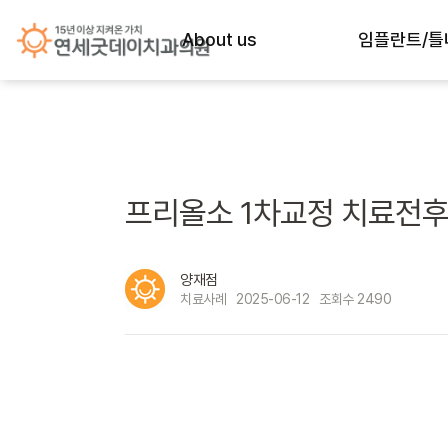
About us
임플란트/틀
굿데이의 약속
임플란트 노하
History
임플란트 종류
의료진 약력
임플란트 재수술 (
프리올소 1차교정 치료전후 
의료진 별 진료시간
급속 골이식 (i-
양재점
진료시간&오시는길
All-전체임플란
2490
치료사례
2025-06-12
조회수
내부공간
네비게이션 최
자체기공소
상악동거상술
프리미엄 장비
당일 임플란트