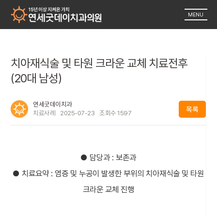
MENU
치아재식술 및 타원 크라운 교체 치료전후
(20대 남성)
연세굿데이치과
목록
치료사례
2025-07-23
조회수
1597
● 담당과 : 보존과
● 치료요약 : 염증 및 누공이 발생한 부위의 치아재식술 및 타원
크라운 교체 진행