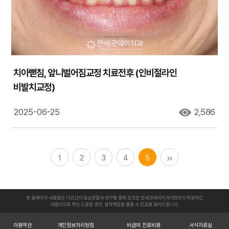
치아뻗침, 앞니벌어짐교정 치료전후 (인비절라인
비발치교정)
2025-06-25
2,586
1
2
3
4
5
본 홈페이지 내용들은 다년간의 임상경험과 연구를 통해 창조한 연세굿데이치과의원만의 독창적인
내용이므로 무단 도용할 경우, 법적책임을 물을 수 있음을 알려드립니다.
이용약관
개인정보처리방침
비급여 진료비용
서식자료실