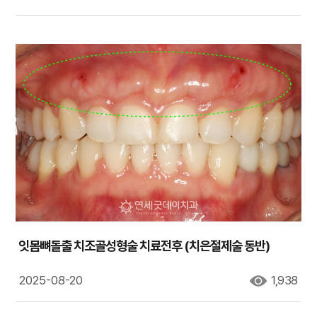
잇몸뼈돌출 치조골성형술 치료전후 (치은절제술 동반)
2025-08-20
1,938