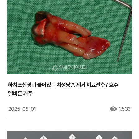
하치조신경과 붙어있는 치성낭종 제거 치료전후 / 호주
멜버른 거주
2025-08-01
1,533