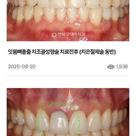
잇몸뼈돌출 치조골성형술 치료전후 (치은절제술 동반)
2025-08-20
1,938