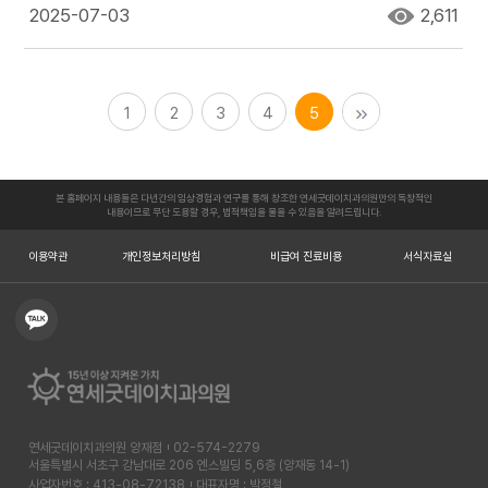
2025-07-03
2,611
1
2
3
4
5
본 홈페이지 내용들은 다년간의 임상경험과 연구를 통해 창조한 연세굿데이치과의원만의 독창적인
내용이므로 무단 도용할 경우, 법적책임을 물을 수 있음을 알려드립니다.
이용약관
개인정보처리방침
비급여 진료비용
서식자료실
연세굿데이치과의원 양재점
02-574-2279
서울특별시 서초구 강남대로 206 엔스빌딩 5,6층 (양재동 14-1)
사업자번호 : 413-08-72138
대표자명 : 박정철