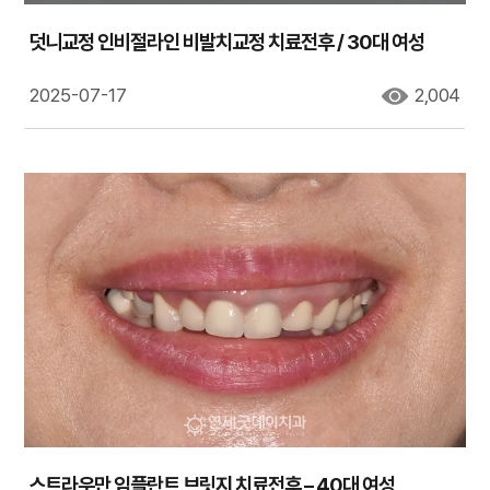
덧니교정 인비절라인 비발치교정 치료전후 / 30대 여성
2025-07-17
2,004
스트라우만 임플란트 브릿지 치료전후 – 40대 여성,