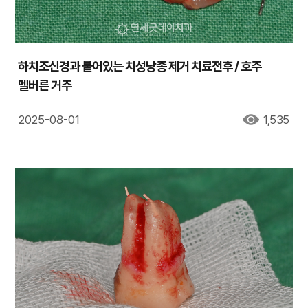
하치조신경과 붙어있는 치성낭종 제거 치료전후 / 호주
멜버른 거주
2025-08-01
1,535