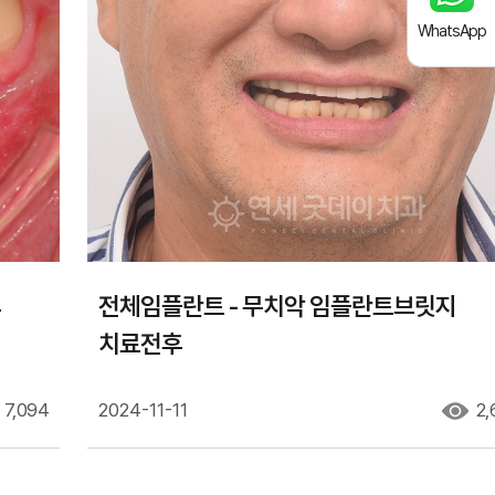
WhatsApp
후
전체임플란트 - 무치악 임플란트브릿지
치료전후
7,094
2024-11-11
2,