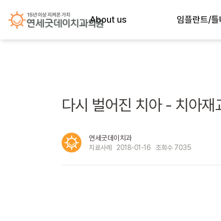
About us
임플란트/틀
굿데이의 약속
임플란트 노하
History
임플란트 종류
의료진 약력
임플란트 재수술 (
다시 벌어진 치아 - 치아재
의료진 별 진료시간
급속 골이식 (i-
연세굿데이치과
진료시간&오시는길
All-전체임플란
7035
치료사례
2018-01-16
조회수
내부공간
네비게이션 최
자체기공소
상악동거상술
프리미엄 장비
당일 임플란트