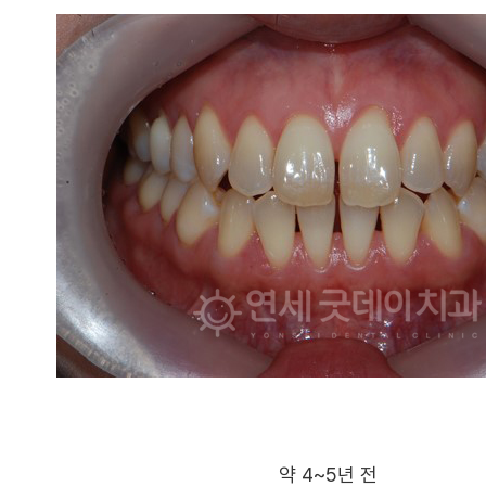
틀니
치아중심선 비대칭
부분교정
혜택
재교정
약 4~5년 전