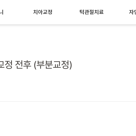
니
치아교정
턱관절치료
자
우
치아교정 노하우
턱관절치료 노하우
미
인비절라인 교정
개방교합 턱관절교정
신
i-Reset)
교정장치 종류
턱관절장애 진행과정
치
교정 전후 (부분교정)
GBR)
중장년층 치주교정
비수술 치료법
치
트
성장기 어린이교정
잇
소절개 임플란트
돌출입/잇몸돌출
충
주걱턱/무턱
사
삐뚤빼뚤한 덧니