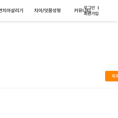
로그인
연치아살리기
치아/잇몸성형
커뮤니티
회원가입
세현미경 센터
최소삭제 라미네이트
방송 Media
경치료/재신경치료
앞니 브릿지
학회/논문
근단절제술
벌어진 치아
원내소식
아재식술
치아미백
자주 묻는 질문
몸치료
치은절제술
치료사례
목
치치료
핀홀 잇몸이식수술
환자분들의 생생후기
랑니발치
입술 재배치술
온라인상담
잇몸미백
카톡상담