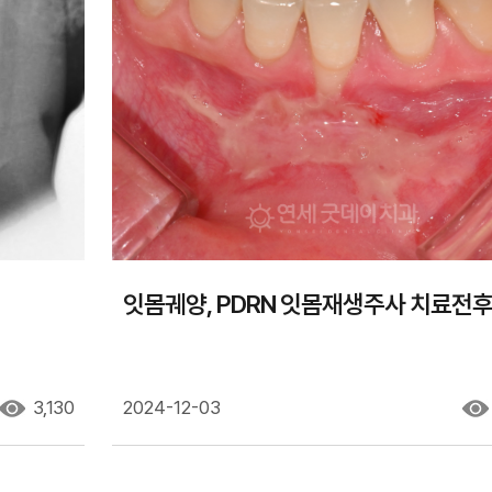
잇몸궤양, PDRN 잇몸재생주사 치료전
3,130
2024-12-03