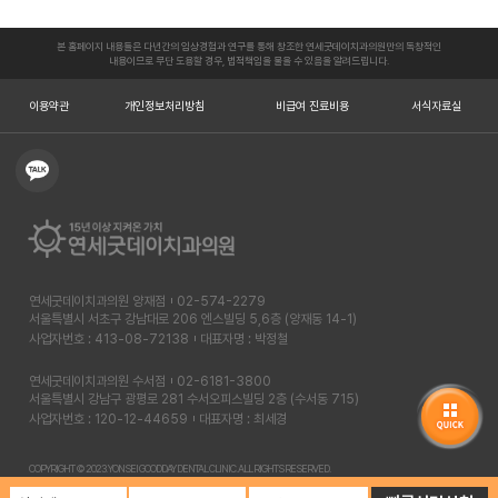
본 홈페이지 내용들은 다년간의 임상경험과 연구를 통해 창조한 연세굿데이치과의원만의 독창적인
내용이므로 무단 도용할 경우, 법적책임을 물을 수 있음을 알려드립니다.
이용약관
개인정보처리방침
비급여 진료비용
서식자료실
연세굿데이치과의원 양재점
02-574-2279
서울특별시 서초구 강남대로 206 엔스빌딩 5,6층 (양재동 14-1)
사업자번호 : 413-08-72138
대표자명 : 박정철
연세굿데이치과의원 수서점
02-6181-3800
서울특별시 강남구 광평로 281 수서오피스빌딩 2층 (수서동 715)
사업자번호 : 120-12-44659
대표자명 : 최세경
COPYRIGHT © 2023. YONSEI GOODDAY DENTAL CLINIC. ALL RIGHTS RESERVED.