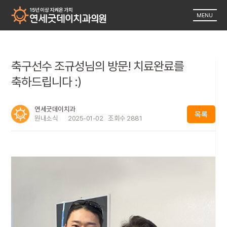
MENU
축구선수 조규성님의 방문! 치료완료를
축하드립니다 :)
연세굿데이치과
목록
원내소식
2025-01-02
조회수
2881