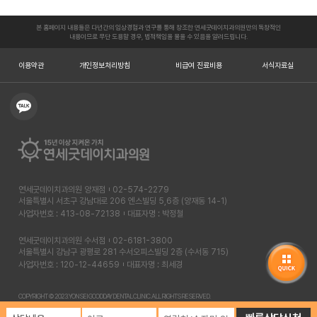
본 홈페이지 내용들은 다년간의 임상경험과 연구를 통해 창조한 연세굿데이치과의원만의 독창적인
내용이므로 무단 도용할 경우, 법적책임을 물을 수 있음을 알려드립니다.
이용약관
개인정보처리방침
비급여 진료비용
서식자료실
연세굿데이치과의원 양재점
02-574-2279
서울특별시 서초구 강남대로 206 엔스빌딩 5,6층 (양재동 14-1)
사업자번호 : 413-08-72138
대표자명 : 박정철
연세굿데이치과의원 수서점
02-6181-3800
서울특별시 강남구 광평로 281 수서오피스빌딩 2층 (수서동 715)
사업자번호 : 120-12-44659
대표자명 : 최세경
COPYRIGHT © 2023. YONSEI GOODDAY DENTAL CLINIC. ALL RIGHTS RESERVED.