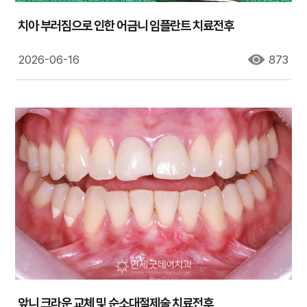
치아 부러짐으로 인한 어금니 임플란트 치료전후
2026-06-16
873
앞니 크라운 교체 및 순소대절제술 치료전후