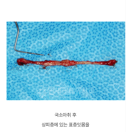
국소마취 후
상피층에 있는 표층잇몸을