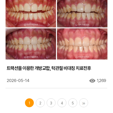
트랙션을 이용한 개방교합, 턱관절 비대칭 치료전후
2026-05-14
1,269
1
2
3
4
5