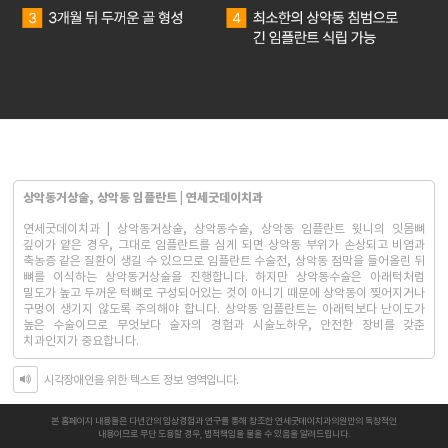
상악동거상술, 상악동 임플란트 | 연세굿데이치과
연세굿데이치과 | 상악동거상술, 상악동수술, 상악동 임플란트 윗니의 잇몸뼈
깊이가 얕은 경우, 그대로 임플란트를 심게 되면 상악동 부위가 손상되고 비염과
축농증 같은 질환이 생길 수 있으므로 임플란트 수술전, 상악동 점막을 들어올린 뒤
뼈를 이식하는 상악동거상술을 진행합니다. 하지만 상악동수술은 아래턱처럼
밀도가 높고 두꺼운 턱뼈로 구성되어있는 것이 아니기 때문에 상악동이 찢어지거나
구멍이 생기지 않도록 주의해야 합니다. 상악동 임플란트는 아래턱보다 난이도가
높은 수술이므로 무엇보다 술자의 경험과 시술노하우, 안전한 장비를 갖춘
치과인지가 중요합니다.
시각장애인을 위한 텍스트 정보 영역입니다.
본 홈페이지 내용들은 다년간의 임상경험과 연구를 통해 창조한 연세굿데이치과의원만의 독창적인
내용이므로 무단 도용할 경우, 법적책임을 물을 수 있음을 알려드립니다.