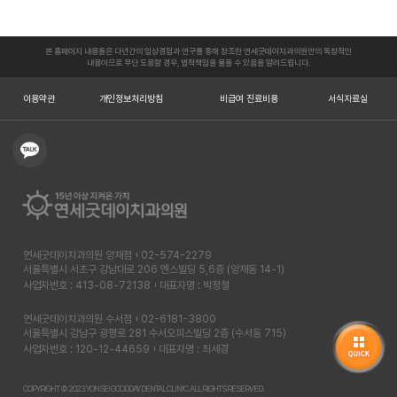
본 홈페이지 내용들은 다년간의 임상경험과 연구를 통해 창조한 연세굿데이치과의원만의 독창적인
내용이므로 무단 도용할 경우, 법적책임을 물을 수 있음을 알려드립니다.
이용약관
개인정보처리방침
비급여 진료비용
서식자료실
연세굿데이치과의원 양재점
02-574-2279
서울특별시 서초구 강남대로 206 엔스빌딩 5,6층 (양재동 14-1)
사업자번호 : 413-08-72138
대표자명 : 박정철
연세굿데이치과의원 수서점
02-6181-3800
서울특별시 강남구 광평로 281 수서오피스빌딩 2층 (수서동 715)
사업자번호 : 120-12-44659
대표자명 : 최세경
COPYRIGHT © 2023. YONSEI GOODDAY DENTAL CLINIC. ALL RIGHTS RESERVED.