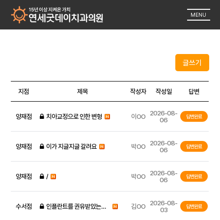
MENU
글쓰기
지점
제목
작성자
작성일
답변
2026-08-
양재점
치아교정으로 인한 변형
이OO
답변완료
06
2026-08-
양재점
이가 지글지글 갈려요
박OO
답변완료
06
2026-08-
양재점
/
박OO
답변완료
06
2026-08-
수서점
인플란트를 권유받았는데 안하는방법 ,,
김OO
답변완료
03