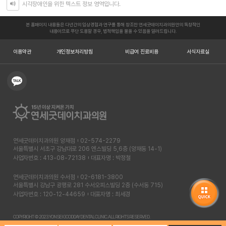
시각장애인을 위한 텍스트 정보 영역입니다.
본 홈페이지 내용들은 다년간의 임상경험과 연구를 통해 창조한 연세굿데이치과의원만의 독창적인
내용이므로 무단 도용할 경우, 법적책임을 물을 수 있음을 알려드립니다.
이용약관
개인정보처리방침
비급여 진료비용
서식자료실
연세굿데이치과의원 양재점
02-574-2279
서울특별시 서초구 강남대로 206 엔스빌딩 5,6층 (양재동 14-1)
사업자번호 : 413-08-72138
대표자명 : 박정철
연세굿데이치과의원 수서점
02-6181-3800
서울특별시 강남구 광평로 281 수서오피스빌딩 2층 (수서동 715)
사업자번호 : 120-12-44659
대표자명 : 최세경
COPYRIGHT © 2023. YONSEI GOODDAY DENTAL CLINIC. ALL RIGHTS RESERVED.