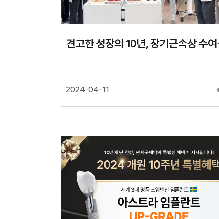
의식하 진정요법
전체틀니/부분
비급여 진료보증제
임플란트틀니
65세이상 보험
견고한 성장의 10년, 장기근속상 수여
2024-04-11