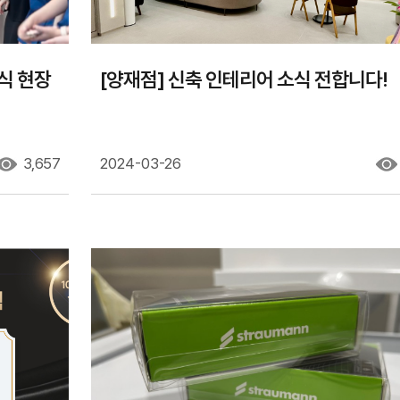
틀니
치아중심선 비대칭
부분교정
혜택
재교정
식 현장
[양재점] 신축 인테리어 소식 전합니다!
3,657
2024-03-26