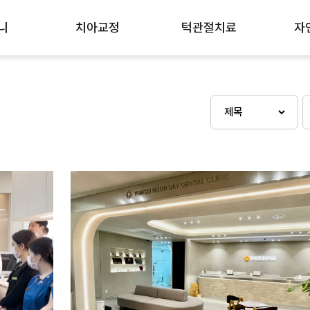
니
치아교정
턱관절치료
자
우
치아교정 노하우
턱관절치료 노하우
미
인비절라인 교정
개방교합 턱관절교정
신
i-Reset)
교정장치 종류
턱관절장애 진행과정
치
GBR)
중장년층 치주교정
비수술 치료법
치
트
성장기 어린이교정
잇
소절개 임플란트
돌출입/잇몸돌출
충
주걱턱/무턱
사
삐뚤빼뚤한 덧니