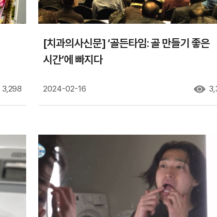
[치과의사신문] ‘골든타임: 골 만들기 좋은
시간’에 빠지다
3,298
2024-02-16
3,