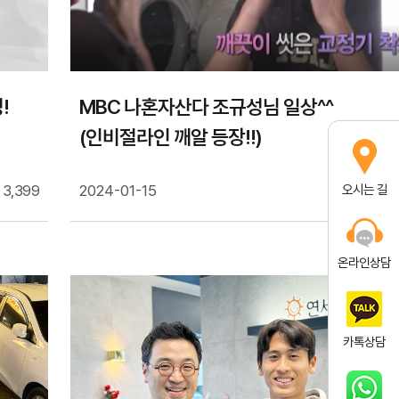
!
MBC 나혼자산다 조규성님 일상^^
(인비절라인 깨알 등장!!)
3,399
2024-01-15
오시는 길
3,
온라인상담
카톡상담