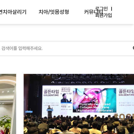
로그인
연치아살리기
치아/잇몸성형
커뮤니티
회원가입
세현미경 센터
최소삭제 라미네이트
방송 Media
경치료/재신경치료
앞니 브릿지
학회/논문
근단절제술
벌어진 치아
원내소식
아재식술
치아미백
자주 묻는 질문
몸치료
치은절제술
치료사례
치치료
핀홀 잇몸이식수술
환자분들의 생생후기
랑니발치
입술 재배치술
온라인상담
잇몸미백
카톡상담