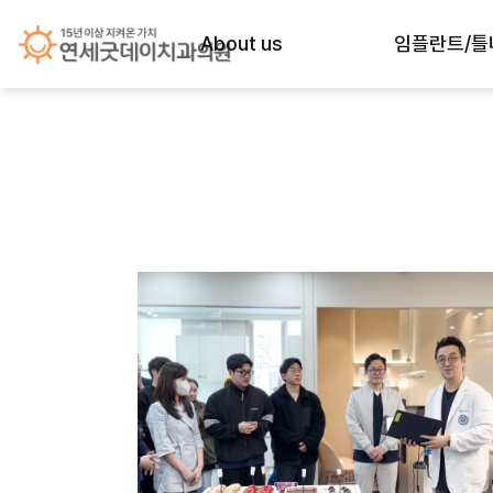
About us
임플란트/틀
굿데이의 약속
임플란트 노하
History
임플란트 종류
의료진 약력
임플란트 재수술 (
의료진 별 진료시간
급속 골이식 (i-
진료시간&오시는길
All-전체임플란
내부공간
네비게이션 최
자체기공소
상악동거상술
프리미엄 장비
당일 임플란트