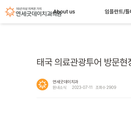
About us
임플란트/틀
굿데이의 약속
임플란트 노하
History
임플란트 종류
의료진 약력
임플란트 재수술 (
태국 의료관광투어 방문현장
의료진 별 진료시간
급속 골이식 (i-
연세굿데이치과
진료시간&오시는길
All-전체임플란
2909
원내소식
2023-07-11
조회수
내부공간
네비게이션 최
자체기공소
상악동거상술
프리미엄 장비
당일 임플란트