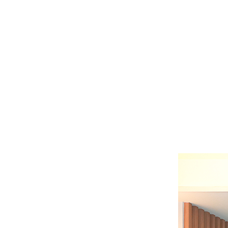
의식하 진정요법
전체틀니/부분
비급여 진료보증제
임플란트틀니
65세이상 보험