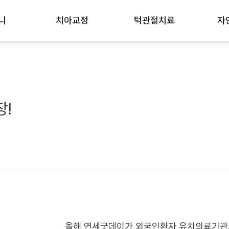
니
치아교정
턱관절치료
자
우
치아교정 노하우
턱관절치료 노하우
미
인비절라인 교정
개방교합 턱관절교정
신
i-Reset)
교정장치 종류
턱관절장애 진행과정
치
!
GBR)
중장년층 치주교정
비수술 치료법
치
트
성장기 어린이교정
잇
소절개 임플란트
돌출입/잇몸돌출
충
주걱턱/무턱
사
삐뚤빼뚤한 덧니
올해 연세굿데이가 외국인환자 유치의료기