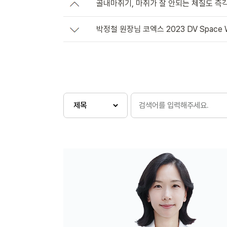
골내마취기, 마취가 잘 안되는 체질도 즉
박정철 원장님 코엑스 2023 DV Space 