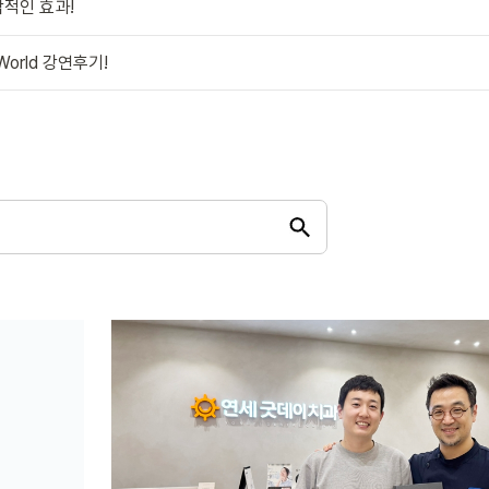
각적인 효과!
World 강연후기!