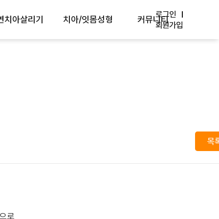
로그인
연치아살리기
치아/잇몸성형
커뮤니티
회원가입
세현미경 센터
최소삭제 라미네이트
방송 Media
경치료/재신경치료
앞니 브릿지
학회/논문
근단절제술
벌어진 치아
원내소식
아재식술
치아미백
자주 묻는 질문
몸치료
치은절제술
치료사례
목
치치료
핀홀 잇몸이식수술
환자분들의 생생후기
랑니발치
입술 재배치술
온라인상담
잇몸미백
카톡상담
관으로