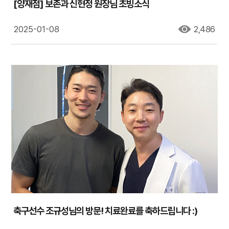
[양재점] 보존과 신현정 원장님 초빙소식
2025-01-08
2,486
축구선수 조규성님의 방문! 치료완료를 축하드립니다 :)