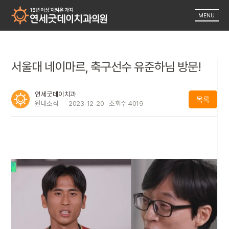
MENU
서울대 네이마르, 축구선수 유준하님 방문!
연세굿데이치과
목록
원내소식
2023-12-20
조회수
4019