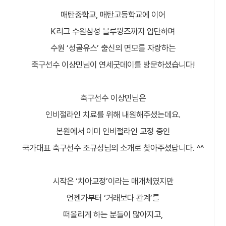
매탄중학교, 매탄고등학교에 이어
K리그 수원삼성 블루윙즈까지 입단하며
수원 ‘성골유스’ 출신의 면모를 자랑하는
축구선수 이상민님이 연세굿데이를 방문하셨습니다!
축구선수 이상민님은
인비절라인 치료를 위해 내원해주셨는데요.
본원에서 이미 인비절라인 교정 중인
국가대표 축구선수 조규성님의 소개로 찾아주셨답니다. ^^
시작은 ‘치아교정’이라는 매개체였지만
언젠가부터 ‘거래보다 관계’를
떠올리게 하는 분들이 많아지고,