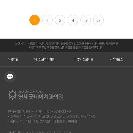
1
2
3
4
5
본 홈페이지 내용들은 다년간의 임상경험과 연구를 통해 창조한 연세굿데이치과의원만의 독창적인
내용이므로 무단 도용할 경우, 법적책임을 물을 수 있음을 알려드립니다.
이용약관
개인정보처리방침
비급여 진료비용
서식자료실
연세굿데이치과의원 양재점
02-574-2279
서울특별시 서초구 강남대로 206 엔스빌딩 5,6층 (양재동 14-1)
사업자번호 : 413-08-72138
대표자명 : 박정철