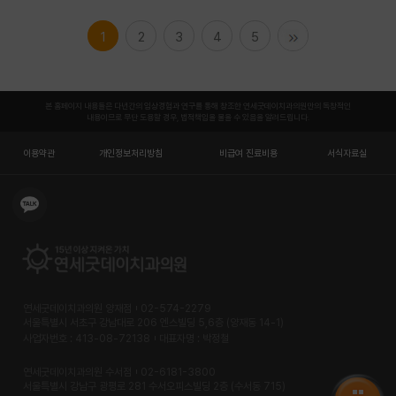
1
2
3
4
5
본 홈페이지 내용들은 다년간의 임상경험과 연구를 통해 창조한 연세굿데이치과의원만의 독창적인
내용이므로 무단 도용할 경우, 법적책임을 물을 수 있음을 알려드립니다.
이용약관
개인정보처리방침
비급여 진료비용
서식자료실
연세굿데이치과의원 양재점
02-574-2279
서울특별시 서초구 강남대로 206 엔스빌딩 5,6층 (양재동 14-1)
사업자번호 : 413-08-72138
대표자명 : 박정철
연세굿데이치과의원 수서점
02-6181-3800
서울특별시 강남구 광평로 281 수서오피스빌딩 2층 (수서동 715)