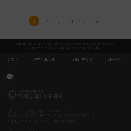
1
2
3
4
5
본 홈페이지 내용들은 다년간의 임상경험과 연구를 통해 창조한 연세굿데이치과의원만의 독창적인
내용이므로 무단 도용할 경우, 법적책임을 물을 수 있음을 알려드립니다.
이용약관
개인정보처리방침
비급여 진료비용
서식자료실
연세굿데이치과의원 양재점
02-574-2279
서울특별시 서초구 강남대로 206 엔스빌딩 5,6층 (양재동 14-1)
사업자번호 : 413-08-72138
대표자명 : 박정철